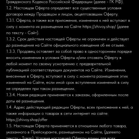
Гражданского Кодекса Российской Федерации (далее - ГК РФ).
1.2. Настоящая Оферта определяет все существенные условия
договора между Продавцом и лицом, акцептовавшим Оферту.
1.3.1. Оферта, а также все приложения, изменения к ней вступают в
силу с момента их размещения на Сайте https://zhivoy.shop/ (далее
по тексту - Сайт).
1.3.2. Срок действия настоящей Оферты не ограничен и действует
до размещения на Сайте официального извещения об ее отзыве.
1.3.3. Продавец оставляет за собой право в одностороннем порядке
вносить изменения в условия Оферты и/или отозвать Оферту в
любой момент по своему усмотрению с предварительной
публикацией соответствующих документов на Сайте. Изменения,
внесенные в Оферту, вступают в силу с момента размещения этих
изменений на Сайте, если иной срок вступления изменений в силу
не определен при таком размещении.
1.3.4. Новая редакция применяется к заказам, оформленным после
даты её размещения.
1.4. Адрес действующей редакции Оферты, всех приложения к ней, а
также информации о товарах в сети интернет на сайте:
https://zhivoy.shop/offer
1.5. Настоящая Оферта применяется в отношении любого товара,
указанного в Прейскуранте, размещенном на Сайте, (далеепо
тексту - Товар). Условия настоящей Оферты едины для всех