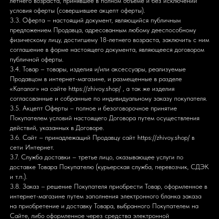
летнего возраста, принявшее в полном объеме и без исключений
условия оферты (совершившее акцепт оферты).
3.3. Оферта – настоящий документ, являющийся публичным
предложением Продавца, адресованным любому дееспособному
физическому лицу, достигшему 18-летнего возраста, заключить с ним
соглашение в форме настоящего документа, являющееся договором
публичной оферты.
3.4. Товар – товары, изделия и/или аксессуары, реализуемые
Продавцом в интернет-магазине, и размещенные в разделе
«Каталог» на сайте https://zhivoy.shop/ , а так же изделия
согласованные и собранные по индивидуальному заказу покупателя.
3.5. Акцепт Оферты – полное и безоговорочное принятие
Покупателем условий настоящего Договора путем осуществления
действий, указанных в Договоре.
3.6. Сайт – принадлежащий Продавцу сайт https://zhivoy.shop/ в
сети Интернет.
3.7. Служба доставки – третье лицо, оказывающее услуги по
доставке Товара Покупателю (курьерская служба, перевозчик, СДЭК
и т.п.).
3.8. Заказ – решение Покупателя приобрести Товар, оформленное в
интернет-магазине путем заполнения электронного бланка заказа
на приобретение и доставку Товара, выбранного Покупателем на
Сайте, либо оформленное через средства электронной