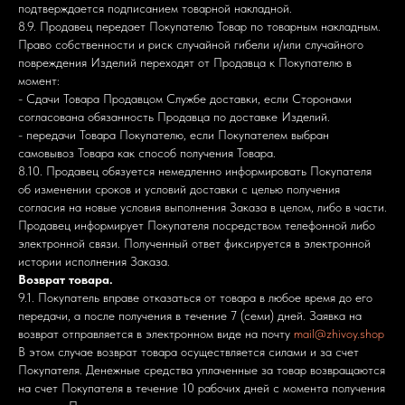
подтверждается подписанием товарной накладной.
8.9. Продавец передает Покупателю Товар по товарным накладным.
Право собственности и риск случайной гибели и/или случайного
повреждения Изделий переходят от Продавца к Покупателю в
момент:
- Сдачи Товара Продавцом Службе доставки, если Сторонами
согласована обязанность Продавца по доставке Изделий.
- передачи Товара Покупателю, если Покупателем выбран
самовывоз Товара как способ получения Товара.
8.10. Продавец обязуется немедленно информировать Покупателя
об изменении сроков и условий доставки с целью получения
согласия на новые условия выполнения Заказа в целом, либо в части.
Продавец информирует Покупателя посредством телефонной либо
электронной связи. Полученный ответ фиксируется в электронной
истории исполнения Заказа.
Возврат товара.
9.1. Покупатель вправе отказаться от товара в любое время до его
передачи, а после получения в течение 7 (семи) дней. Заявка на
возврат отправляется в электронном виде на почту
mail@zhivoy.shop
В этом случае возврат товара осуществляется силами и за счет
Покупателя. Денежные средства уплаченные за товар возвращаются
на счет Покупателя в течение 10 рабочих дней с момента получения