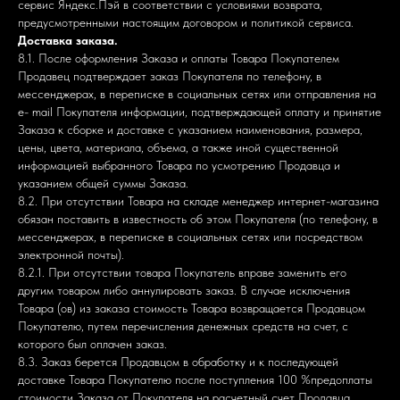
сервис Яндекс.Пэй в соответствии с условиями возврата,
предусмотренными настоящим договором и политикой сервиса.
Доставка заказа.
8.1. После оформления Заказа и оплаты Товара Покупателем
Продавец подтверждает заказ Покупателя по телефону, в
мессенджерах, в переписке в социальных сетях или отправления на
e- mail Покупателя информации, подтверждающей оплату и принятие
Заказа к сборке и доставке с указанием наименования, размера,
цены, цвета, материала, объема, а также иной существенной
информацией выбранного Товара по усмотрению Продавца и
указанием общей суммы Заказа.
8.2. При отсутствии Товара на складе менеджер интернет-магазина
обязан поставить в известность об этом Покупателя (по телефону, в
мессенджерах, в переписке в социальных сетях или посредством
электронной почты).
8.2.1. При отсутствии товара Покупатель вправе заменить его
другим товаром либо аннулировать заказ. В случае исключения
Товара (ов) из заказа стоимость Товара возвращается Продавцом
Покупателю, путем перечисления денежных средств на счет, с
которого был оплачен заказ.
8.3. Заказ берется Продавцом в обработку и к последующей
доставке Товара Покупателю после поступления 100 %предоплаты
стоимости Заказа от Покупателя на расчетный счет Продавца.