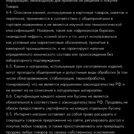
информацию, необходимую для принятия им решения о покупке
Товара.
6.4. Описания камней, используемые в карточках товаров, макетах и
переписке, применяются в соответствии с общепринятыми в
торговле названиями и не являются научной или геммологической
классификацией. Названия, такие как «африканская бирюза»,
«канадский нефрит», «синий агат» и т.п. могут использоваться
как условные или маркетинговые обозначения, принятые в
ювелирной промышленности, и не гарантируют наличие
определённого химического состава или происхождения без
лабораторного подтверждения.
6.5. Камни и материалы, используемые при изготовлении изделий,
могут проходить общепринятые и допустимые виды обработки (в том
числе облагораживание, стабилизация, термообработка,
тонирование), что не является нарушением законодательства РФ и
не влияет на их отнесение к натуральным материалам.
6.6. Сертификация каждого камня или бусины не является
обязательной в соответствии с законодательством РФ. Продавец не
обязан предоставлять сертификаты на каждую отдельную бусину.
6.5. Интернет-магазин оставляет за собой право расширять и
сокращать товарное предложение на сайте, регулировать доступ к
покупке любых товаров, а также приостанавливать или прекращать
продажу любых товаров по своему собственному усмотрению.