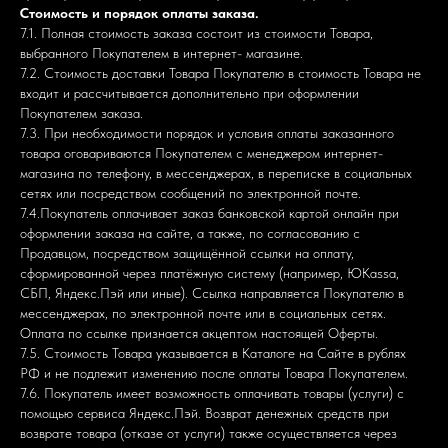
Стоимость и порядок оплаты заказа.
7.1. Полная стоимость заказа состоит из стоимости Товара,
выбранного Покупателем в интернет- магазине.
7.2. Стоимость доставки Товара Покупателю в стоимость Товара не
входит и рассчитывается дополнительно при оформлении
Покупателем заказа.
7.3. При необходимости порядок и условия оплаты заказанного
товара оговариваются Покупателем с менеджером интернет-
магазина по телефону, в мессенджерах, в переписке в социальных
сетях или посредством сообщений по электронной почте.
7.4.Покупатель оплачивает заказ банковской картой онлайн при
оформлении заказа на сайте, а также, по согласованию с
Продавцом, посредством защищённой ссылки на оплату,
сформированной через платёжную систему (например, ЮKassa,
СБП, Яндекс.Пэй или иные). Ссылка направляется Покупателю в
мессенджерах, по электронной почте или в социальных сетях.
Оплата по ссылке признается акцептом настоящей Оферты.
7.5. Стоимость Товара указывается в Каталоге на Сайте в рублях
РФ и не подлежит изменению после оплаты Товара Покупателем.
7.6. Покупатель имеет возможность оплачивать товары (услуги) с
помощью сервиса Яндекс.Пэй. Возврат денежных средств при
возврате товара (отказе от услуги) также осуществляется через