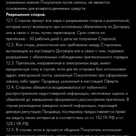
изменении мнения Покупателя после оплаты, не являются
основанием для возврата денежных средств.
Разрешение споров.
12.1. Стороны примут все меры к разрешению споров и разногласий,
которые могут возникнуть при исполнении обязательств по Договору
или в связи с этим, путем переговоров. Срок ответа на
претензию - 30 рабочих дней с даты ее получения Стороной.
12.2. Все споры, разногласия или требования между Сторонами,
вытекающие из настоящего Договора или в связи с ним, подлежат
разрешению с обязательным соблюдением претензионного порядка.
12.3. Претензия, направленная в электронном виде, имеет
юридическую силу в случае, если для ее отправки был использован
адрес электронной почты, указанный Покупателем при оформлении
заказа, либо адрес Продавца, указанный в настоящей Оферте.
12.4. Стороны обязуются воздерживаться от публичного
распространения недостоверной информации, негативных оценок и
обвинений до завершения официального рассмотрения претензии. В
случае размещения заведомо ложной информации, порочащей
деловую репутацию Продавца, последнему предоставляется право
на защиту своих интересов в соответствии со ст. 152 ГК РФ и ст.
128.1 УК РФ.
12.5. В случае, если в процессе общения Покупатель использует
психологическое давление, угрозы, эмоциональные манипуляции или