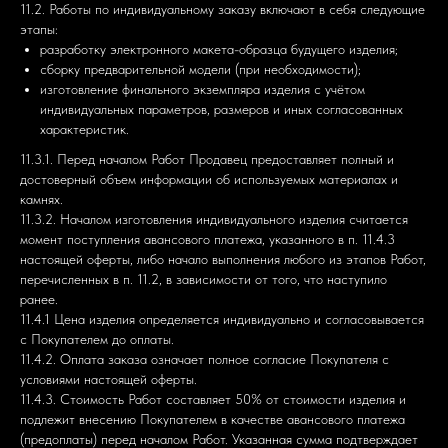
Хиты продаж
Договор оферты
11.2. Работы по индивидуальному заказу включают в себя следующие
этапы:
разработку электронного макета-образца будущего изделия;
Новинки
сборку предварительной модели (при необходимости);
изготовление финального экземпляра изделия с учётом
Каталог
индивидуальных параметров, размеров и иных согласованных
характеристик.
О нас
11.3.1. Перед началом Работ Продавец предоставляет полный и
достоверный объем информации об используемых материалах и
Отзывы
камнях.
11.3.2. Началом изготовления индивидуального изделия считается
момент поступления авансового платежа, указанного в п. 11.4.3
настоящей оферты, либо начало выполнения любого из этапов Работ,
Контакты
перечисленных в п. 11.2, в зависимости от того, что наступило
ранее.
11.4.1 Цена изделия определяется индивидуально и согласовывается
Телефон: +7 (495) 108-24-90
с Покупателем до оплаты.
11.4.2. Оплата заказа означает полное согласие Покупателя с
условиями настоящей оферты.
Email: mail@zhivoy.shop
11.4.3. Стоимость Работ составляет 50% от стоимости изделия и
подлежит внесению Покупателем в качестве авансового платежа
ИП Илюхина Мария Юрьевна ИНН 503822990141
(предоплаты) перед началом Работ. Указанная сумма подтверждает