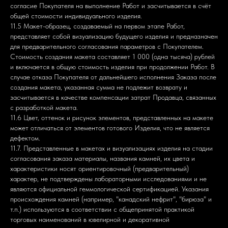
согласие Покупателя на выполнение Работ и засчитывается в счёт
общей стоимости индивидуального изделия.
г. Москва, ул. Касаткина, д. 3
11.5 Макет-образец, создаваемый на первом этапе Работ,
представляет собой визуализацию будущего изделия и предназначен
для предварительного согласования параметров с Покупателем.
Стоимость создания макета составляет 1 000 (одна тысяча) рублей
и включается в общую стоимость изделия при продолжении Работ. В
случае отказа Покупателя от дальнейшего исполнения Заказа после
Разработка сайта: Balerov_design
создания макета, указанная сумма не подлежит возврату и
засчитывается в качестве компенсации затрат Продавца, связанных
с разработкой макета.
11.6 Цвет, оттенок и рисунок элементов, представленных на макете
может отличаться от элементов готового Изделия, что не является
дефектом.
11.7. Представленные в макетах и визуализациях изделия на стадии
согласования заказа материалы, названия камней, их цвета и
характеристики носят ориентировочный (предварительный)
характер, не подтверждены лабораторными исследованиями и не
являются официальной геммологической сертификацией. Указания
происхождения камней (например, "канадский нефрит", "бирюза" и
т.п.) используются в соответствии с общепринятой практикой
торговых наименований в ювелирной и декоративной