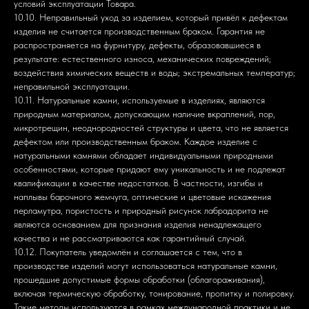
условий эксплуатации Товара.
10.10. Неправильный уход за изделием, который привёл к дефектам
изделия не считается производственным браком. Гарантия не
распространяется на фурнитуру, дефекты, образовавшиеся в
результате: естественного износа, механических повреждений;
воздействия химических веществ и воды; экстремальных температур;
неправильной эксплуатации.
10.11. Натуральные камни, используемые в изделиях, являются
природным материалом, допускающим наличие вкраплений, пор,
микротрещин, неоднородностей структуры и цвета, что не является
дефектом или производственным браком. Каждое изделие с
натуральными камнями обладает индивидуальными природными
особенностями, которые придают ему уникальность и не подлежат
квалификации в качестве недостатков. В частности, изгибы и
наплывы барочного жемчуга, оптические и цветовые искажения
перламутра, пористость и природный рисунок лабрадорита не
являются основанием для признания изделия ненадлежащего
качества и не рассматриваются как гарантийный случай.
10.12. Покупатель уведомлён и соглашается с тем, что в
производстве изделий могут использоваться натуральные камни,
прошедшие допустимые формы обработки (облагораживания),
включая термическую обработку, тонирование, пропитку и полировку.
Такие методы используются в рамках международной практики и не