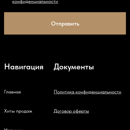
Email: mail@zhivoy.shop
ИП Илюхина Мария Юрьевна ИНН 503822990141
г. Москва, ул. Касаткина, д. 3
Разработка сайта: Balerov_design