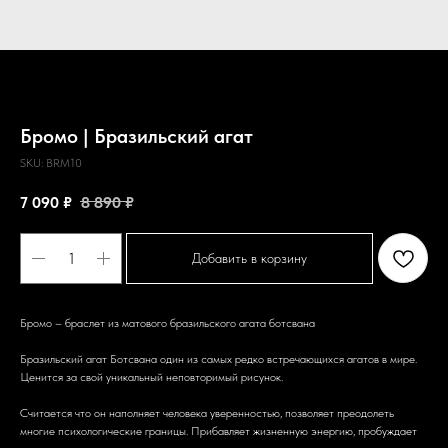
Бромо | Бразильский агат
SKU:
BRM10
7 090
₽
8 890
₽
Добавить в корзину
Бромо – браслет из матового бразильского агата ботсвана
Бразильский агат Ботсвана один из самых редко встречающихся агатов в мире.
Ценится за свой уникальный неповторимый рисунок.
Считается что он наполняет человека уверенностью, позволяет преодолеть
многие психологические границы. Прибавляет жизненную энергию, пробуждает