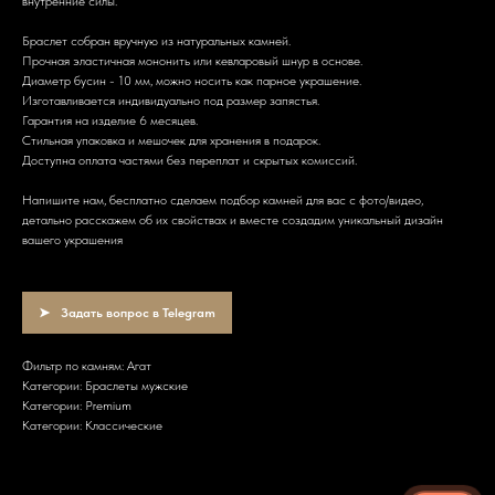
внутренние силы.
Браслет собран вручную из натуральных камней.
Прочная эластичная мононить или кевларовый шнур в основе.
Диаметр бусин - 10 мм, можно носить как парное украшение.
Изготавливается индивидуально под размер запястья.
Гарантия на изделие 6 месяцев.
Стильная упаковка и мешочек для хранения в подарок.
Доступна оплата частями без переплат и скрытых комиссий.
Напишите нам, бесплатно сделаем подбор камней для вас с фото/видео,
детально расскажем об их свойствах и вместе создадим уникальный дизайн
вашего украшения
Задать вопрос в Telegram
Фильтр по камням: Агат
Категории: Браслеты мужские
Категории: Premium
Категории: Классические