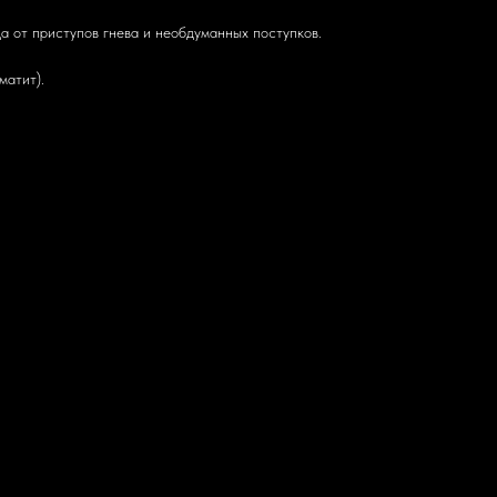
а от приступов гнева и необдуманных поступков.
матит).