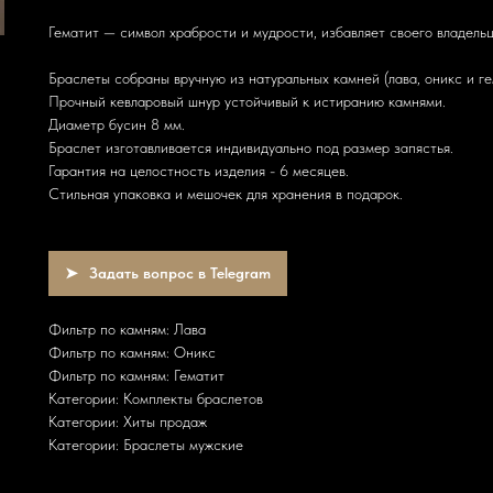
Гематит — символ храбрости и мудрости, избавляет своего владельц
Браслеты собраны вручную из натуральных камней (лава, оникс и ге
Прочный кевларовый шнур устойчивый к истиранию камнями.
Диаметр бусин 8 мм.
Браслет изготавливается индивидуально под размер запястья.
Гарантия на целостность изделия - 6 месяцев.
Стильная упаковка и мешочек для хранения в подарок.
Задать вопрос в Telegram
Фильтр по камням: Лава
Фильтр по камням: Оникс
Фильтр по камням: Гематит
Категории: Комплекты браслетов
Категории: Хиты продаж
Категории: Браслеты мужские