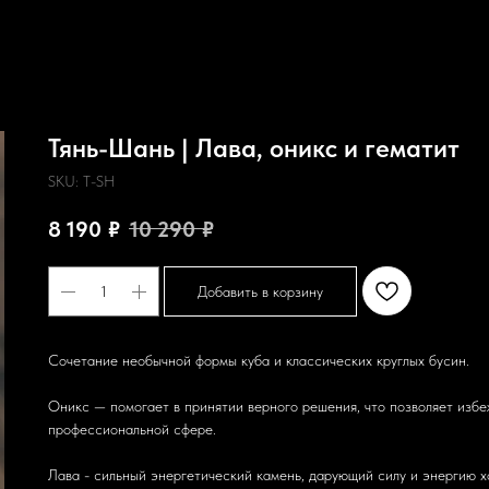
Тянь-Шань | Лава, оникс и гематит
SKU:
T-SH
8 190
₽
10 290
₽
Добавить в корзину
Сочетание необычной формы куба и классических круглых бусин.
Оникс — помогает в принятии верного решения, что позволяет избеж
профессиональной сфере.
Лава - сильный энергетический камень, дарующий силу и энергию х