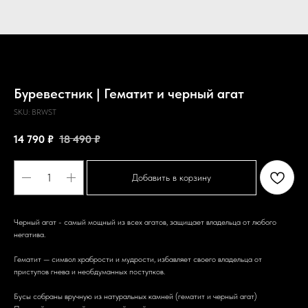
Буревестник | Гематит и черный агат
SKU:
BRWST
14 790
₽
18 490
₽
Добавить в корзину
Черный агат - самый мощный из всех агатов, защищает владельца от любого
негатива.
Гематит — символ храбрости и мудрости, избавляет своего владельца от
приступов гнева и необдуманных поступков.
Бусы собраны вручную из натуральных камней (гематит и черный агат)