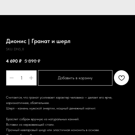
Дионис | Гранат и шерл
SKU:
DNS_8
4 690
₽
5 890
₽
Добавить в корзину
Считается, что гранат усиливает характер человека — делает его ярче,
харизматичнее, обаятельнее.
Шерл - камень мужской энергии, мощный денежный магнит.
Браслет собран вручную из натуральных камней.
Вставки из нержавеющей стали.
Прочный кевларовый шнур или эластичная мононить в основе.