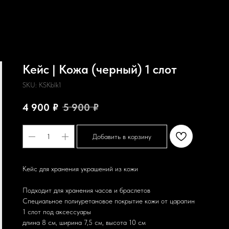
Кейс | Кожа (черный) 1 слот
SKU:
KSKblk1
4 900
₽
5 900
₽
Добавить в корзину
Кейс для хранения украшений из кожи
Подходит для хранения часов и браслетов
Специальное полиуретановое покрытие кожи от царапин
1 слот под аксессуары
длина 8 см, ширина 7,5 см, высота 10 см