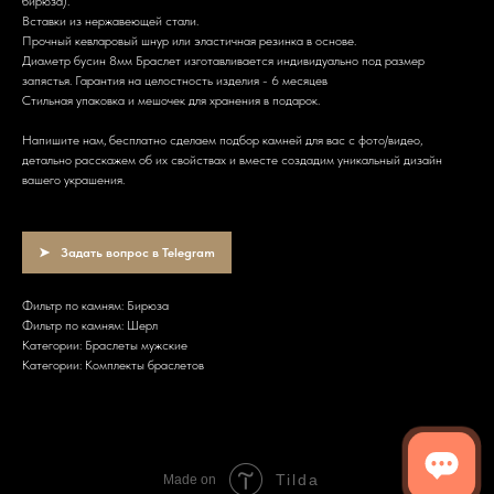
бирюза).
Вставки из нержавеющей стали.
Прочный кевларовый шнур или эластичная резинка в основе.
Диаметр бусин 8мм Браслет изготавливается индивидуально под размер
запястья. Гарантия на целостность изделия - 6 месяцев
Стильная упаковка и мешочек для хранения в подарок.
Напишите нам, бесплатно сделаем подбор камней для вас с фото/видео,
детально расскажем об их свойствах и вместе создадим уникальный дизайн
вашего украшения.
Задать вопрос в Telegram
Фильтр по камням: Бирюза
Фильтр по камням: Шерл
Категории: Браслеты мужские
Категории: Комплекты браслетов
Tilda
Made on