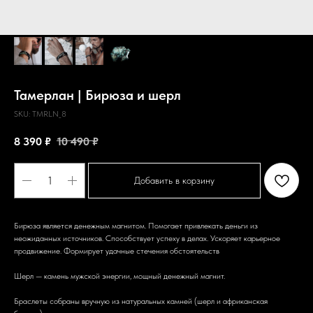
Тамерлан | Бирюза и шерл
SKU:
TMRLN_8
8 390
₽
10 490
₽
Добавить в корзину
Бирюза является денежным магнитом. Помогает привлекать деньги из
неожиданных источников. Способствует успеху в делах. Ускоряет карьерное
продвижение. Формирует удачные стечения обстоятельств
Шерл — камень мужской энергии, мощный денежный магнит.
Браслеты собраны вручную из натуральных камней (шерл и африканская