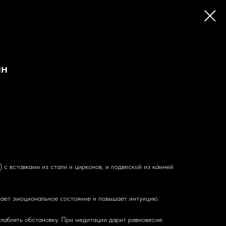
ин
) с вставками из стали и цирконов, и подвеской из камней
чшает эмоциональное состояние и повышает интуицию.
лаблять обстановку. При медитации дарит равновесие.