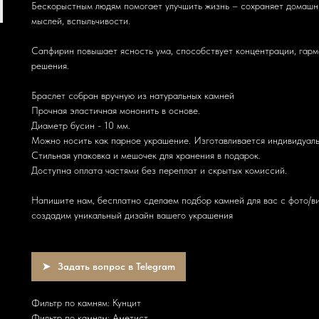
Бескорыстным людям помогает улучшить жизнь – сохраняет домашний
мыслей, вспыльчивости.
Сапфирин повышает ясность ума, способствует концентрации, гар
решения.
Браслет собран вручную из натуральных камней
Прочная эластичная мононить в основе.
Диаметр бусин - 10 мм.
Можно носить как парное украшение. Изготавливается индивидуальн
Стильная упаковка и мешочек для хранения в подарок.
Доступна оплата частями без переплат и скрытых комиссий.
Напишите нам, бесплатно сделаем подбор камней для вас с фото/ви
создадим уникальный дизайн вашего украшения
Задать вопрос в Telegram
Фильтр по камням: Кунцит
Фильтр по камням: Аметист