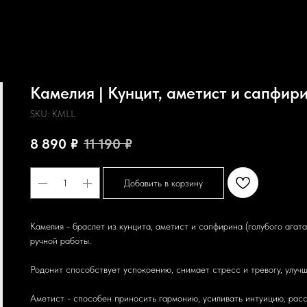
Камелия | Кунцит, аметист и сапфир
SKU:
KMLL
8 890
₽
11 190
₽
Добавить в корзину
Камелия - браслет из кунцита, аметист и сапфирина (голубого агата
ручной работы.
Родонит способствует успокоению, снимает стресс и тревогу, улу
Аметист - способен приносить гармонию, усиливать интуицию, расс