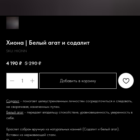
Хиона | Белый агат и содалит
SKU:
HIONN
4 190
₽
5 290
₽
Добавить в корзину
Содалит
- помогает целеустремленным личностям сосредоточиться и следовать,
не сворачивая, намеченным путем.
Белый агат
- передает владельцу спокойствие, уравновешенность, уверенность в
себе.
Браслет собран вручную из натуральных камней (Содалит и белый агат).
Вставки из нержавеющей стали.