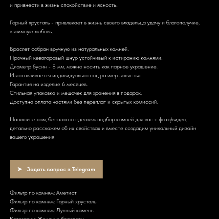
и привнести в жизнь спокойствие и ясность.
Горный хрусталь - привлекает в жизнь своего владельца удачу и благополучие,
взаимную любовь.
Браслет собран вручную из натуральных камней.
Прочный кеваларовый шнур устойчивый к истиранию камнями.
Диаметр бусин - 8 мм, можно носить как парное украшение.
Изготавливается индивидуально под размер запястья.
Гарантия на изделие 6 месяцев.
Стильная упаковка и мешочек для хранения в подарок.
Доступна оплата частями без переплат и скрытых комиссий.
Напишите нам, бесплатно сделаем подбор камней для вас с фото/видео,
детально расскажем об их свойствах и вместе создадим уникальный дизайн
вашего украшения
Задать вопрос в Telegram
Фильтр по камням: Аметист
Фильтр по камням: Горный хрусталь
Фильтр по камням: Лунный камень