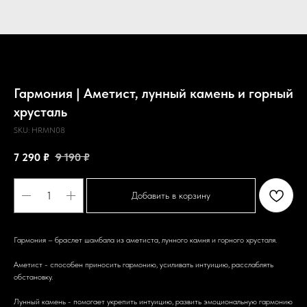
Гармония | Аметист, лунный камень и горный
хрусталь
SKU:
HRMN08
7 290
₽
9 190
₽
Добавить в корзину
Гармония – браслет шамбала из аметиста, лунного камня и горного хрусталя.
Аметист - способен приносить гармонию, усиливать интуицию, расслаблять
обстановку.
Лунный камень - помогает укрепить интуицию, развить эмоциональную гармонию